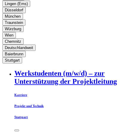
Lingen (Ems)
Düsseldorf
München
Traunstein
Würzburg
Wien
Chemnitz
Deutschlandweit
Baierbrunn
Stuttgart
Werkstudenten (m/w/d) – zur
Unterstützung der Projektleitung
Karriere
Projekt und Technik
Stuttgart