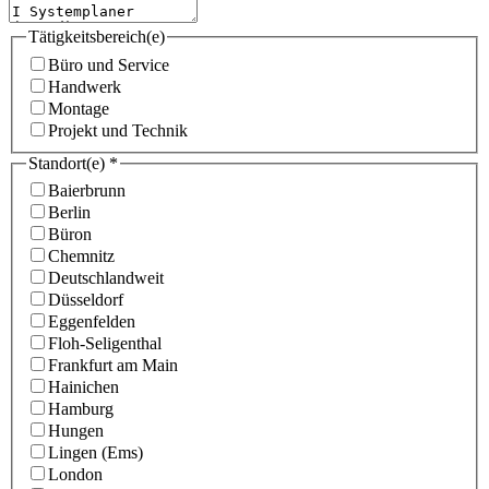
Tätigkeitsbereich(e)
Büro und Service
Handwerk
Montage
Projekt und Technik
Standort(e)
*
Baierbrunn
Berlin
Büron
Chemnitz
Deutschlandweit
Düsseldorf
Eggenfelden
Floh-Seligenthal
Frankfurt am Main
Hainichen
Hamburg
Hungen
Lingen (Ems)
London