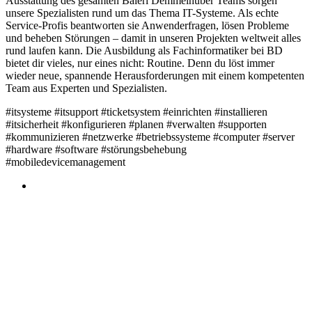
Ausstattung des gesamten Baierl Demmelhuber Teams sorgen
unsere Spezialisten rund um das Thema IT-Systeme. Als echte
Service-Profis beantworten sie Anwenderfragen, lösen Probleme
und beheben Störungen – damit in unseren Projekten weltweit alles
rund laufen kann. Die Ausbildung als Fachinformatiker bei BD
bietet dir vieles, nur eines nicht: Routine. Denn du löst immer
wieder neue, spannende Herausforderungen mit einem kompetenten
Team aus Experten und Spezialisten.
#itsysteme #itsupport #ticketsystem #einrichten #installieren
#itsicherheit #konfigurieren #planen #verwalten #supporten
#kommunizieren #netzwerke #betriebssysteme #computer #server
#hardware #software #störungsbehebung
#mobiledevicemanagement