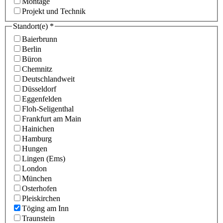
Montage
Projekt und Technik
Standort(e)
*
Baierbrunn
Berlin
Büron
Chemnitz
Deutschlandweit
Düsseldorf
Eggenfelden
Floh-Seligenthal
Frankfurt am Main
Hainichen
Hamburg
Hungen
Lingen (Ems)
London
München
Osterhofen
Pleiskirchen
Töging am Inn
Traunstein