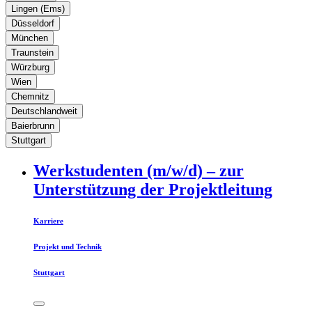
Lingen (Ems)
Düsseldorf
München
Traunstein
Würzburg
Wien
Chemnitz
Deutschlandweit
Baierbrunn
Stuttgart
Werkstudenten (m/w/d) – zur
Unterstützung der Projektleitung
Karriere
Projekt und Technik
Stuttgart