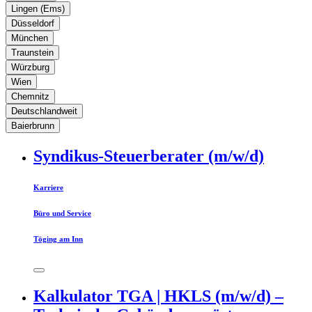
Lingen (Ems)
Düsseldorf
München
Traunstein
Würzburg
Wien
Chemnitz
Deutschlandweit
Baierbrunn
Syndikus-Steuerberater (m/w/d)
Karriere
Büro und Service
Töging am Inn
Kalkulator TGA | HKLS (m/w/d) –